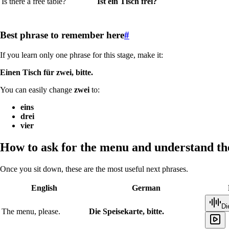
Is there a free table?
Ist ein Tisch frei?
Best phrase to remember here
#
If you learn only one phrase for this stage, make it:
Einen Tisch für zwei, bitte.
You can easily change
zwei
to:
eins
drei
vier
How to ask for the menu and understand th
Once you sit down, these are the most useful next phrases.
English
German
Di
The menu, please.
Die Speisekarte, bitte.