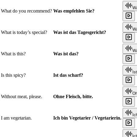
Wa
What do you recommend?
Was empfehlen Sie?
Wa
What is today’s special?
Was ist das Tagesgericht?
Wa
What is this?
Was ist das?
Is
Is this spicy?
Ist das scharf?
Oh
Without meat, please.
Ohne Fleisch, bitte.
Ic
I am vegetarian.
Ich bin Vegetarier / Vegetarierin.
Ic