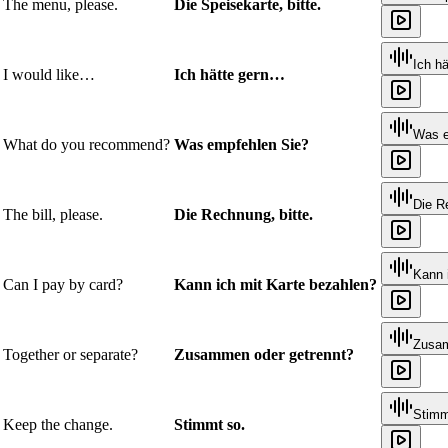
The menu, please.
Die Speisekarte, bitte.
Ich hä
I would like…
Ich hätte gern…
Was e
What do you recommend?
Was empfehlen Sie?
Die R
The bill, please.
Die Rechnung, bitte.
Kann 
Can I pay by card?
Kann ich mit Karte bezahlen?
Zusam
Together or separate?
Zusammen oder getrennt?
Stimm
Keep the change.
Stimmt so.